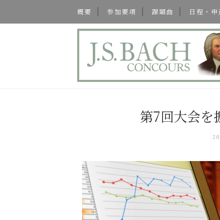
概要
参加要項
課題曲
日程・申
第7回大会を
2