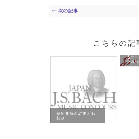
← 次の記事
こちらの記
【提
込サ
のお
リートチャレ
季申込開始！
参加要項の訂正とお
詫び