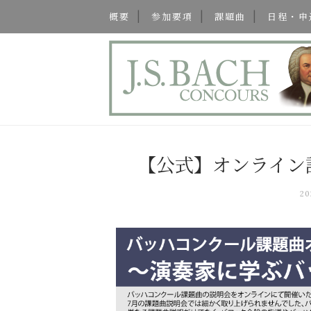
概要
参加要項
課題曲
日程・申
【公式】オンライン
2