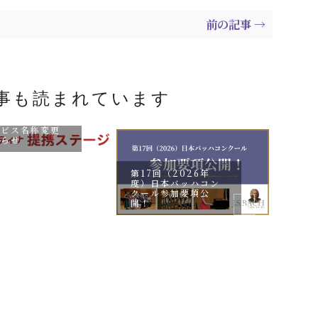
前の記事 →
事も読まれています
携ステージ】申
ービス名称変更
知らせ
第17回（2026年
度）日本バッハコン
クール参加要項公
開！
松山
10/
ンク
会