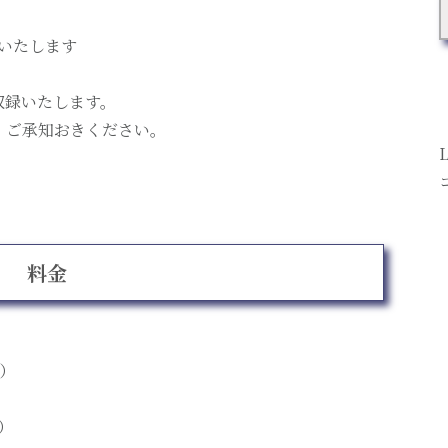
いたします
収録いたします。
、ご承知おきください。
料金
込）
込）