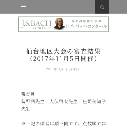
仙台地区大会の審査結果
（2017年11月5日開催）
2017年11月6日月曜日
審査員
菅野潤先生／大伏啓太先生／庄司美知子
先生
※下記の順番は順不同です。点数順では