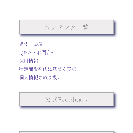
コンテンツ一覧
概要・要項
Ｑ&Ａ・お問合せ
採用情報
特定商取引法に基づく表記
個人情報の取り扱い
公式Facebook