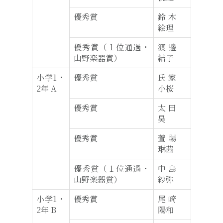
優秀賞
鈴木
絵理
優秀賞（１位通過・
渡邊
山野楽器賞）
結子
小学1・
優秀賞
氏家
2年 A
小桜
優秀賞
太田
昊
優秀賞
萱場
琳茜
優秀賞（１位通過・
中島
山野楽器賞）
紗弥
小学1・
優秀賞
尾崎
2年 B
陽和