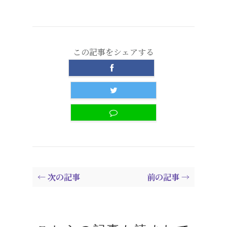
この記事をシェアする
← 次の記事
前の記事 →