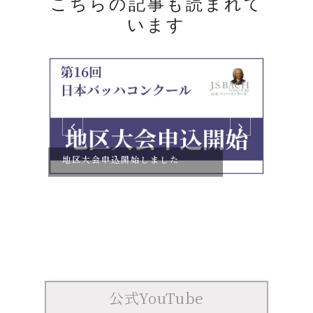
こちらの記事も読まれて
います
コン
地区大会申込開始しました
込開
公式YouTube