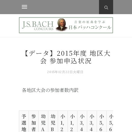
【データ】2015年度 地区大
会 参加申込状況
2015年12月22日火曜日
各地区大会の参加者数内訳
予
参
幼
幼
小
小
小
小
小
小
中
選
加
児
児
1,
1,
3,
3,
5,
5,
A
B
地
者
A
B
2
2
4
4
6
6