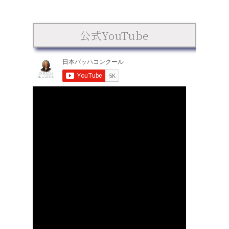
地区
た（1
公式YouTube